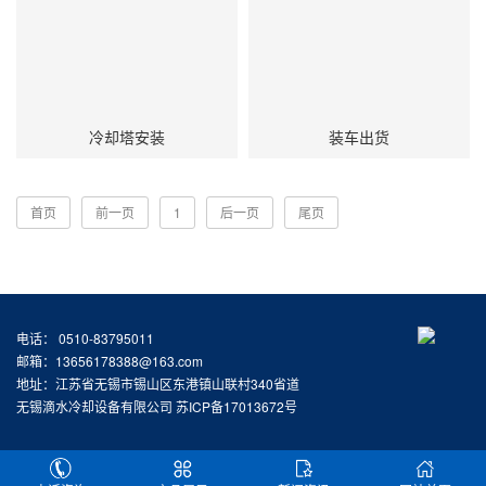
冷却塔安装
装车出货
首页
前一页
1
后一页
尾页
电话： 0510-83795011
邮箱：13656178388@163.com
地址：江苏省无锡市锡山区东港镇山联村340省道
无锡滴水冷却设备有限公司
苏ICP备17013672号