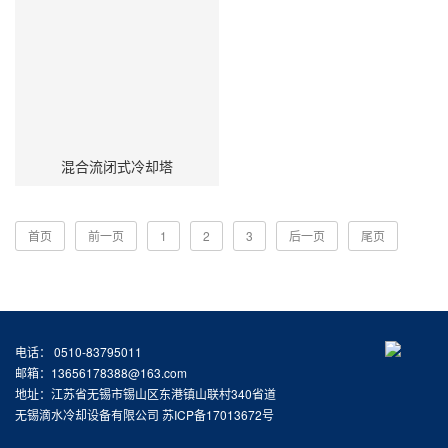
混合流闭式冷却塔
首页
前一页
1
2
3
后一页
尾页
电话： 0510-83795011
邮箱：13656178388@163.com
地址：江苏省无锡市锡山区东港镇山联村340省道
无锡滴水冷却设备有限公司
苏ICP备17013672号