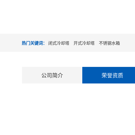
热门关键词：
闭式冷却塔
开式冷却塔
不锈钢水箱
公司简介
荣誉资质