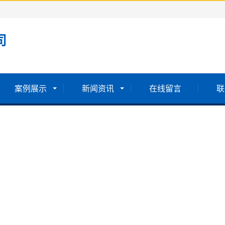
司
案例展示
新闻资讯
在线留言
联